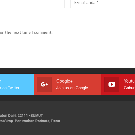
for the next time I comment.
r
Google+
Yout
s on Twitter
Join us on Google
upaten Dairi, 22111 -SUMUT.
ako/Simp. Perumahan Rorinata, Desa