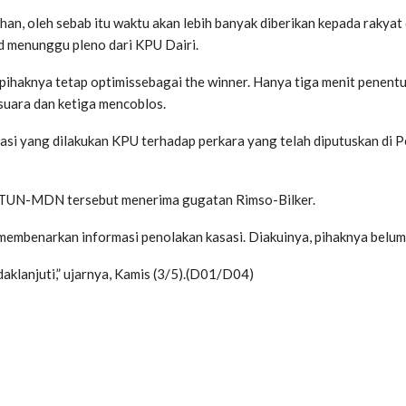
an, oleh sebab itu waktu akan lebih banyak diberikan kepada rakyat 
id menunggu pleno dari KPU Dairi.
pihaknya tetap optimissebagai the winner. Hanya tiga menit penent
suara dan ketiga mencoblos.
si yang dilakukan KPU terhadap perkara yang telah diputuskan di
TUN-MDN tersebut menerima gugatan Rimso-Bilker.
embenarkan informasi penolakan kasasi. Diakuinya, pihaknya belum
daklanjuti,” ujarnya, Kamis (3/5).(D01/D04)