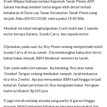
Erwin Wijaya Siahaan melalui Kapolsek Tanah Pinem, AKP
Sahala Harahap memberi keterangan lebih detail terkait
kebakaran di Desa Lau Tawar Kecamatan Tanah Pinem yang
terjadi, Rabu (09/05/2018) sekira pukul 19.40 Wib.
Musibah tersebut menghanguskan 2 unit mobil dan 1 sepeda
motor berupa Katana, Suzuki Carry dan sepeda motor.
Dijelaskan, pada saat itu, Roy Pinem sedang memperbaiki mobil
Suzuki Carry di teras rumah. Dia membongkar kaburator berisi
bahan bakar minyak. BBM dimaksud menetes ke tanah.
Dan pada waktu bersamaan, ibu kandung Roy atas nama
Dombat Tarigan sedang membakar sampah. Jarak keduanya
kira-kira 2 meter. Api pun menyambar BBM tadi hingga terjadi
kobaran. Dalam peristiwa ini, Roy mengalami bakar. Kerugian
material ditaksir Rp100 juta.
Si jago merah melalap armada yang parkir di garasi hingga
gosong. Mobil pemadam kebakaran bersama masyarakat dan