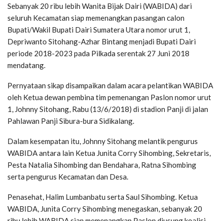
Sebanyak 20 ribu lebih Wanita Bijak Dairi (WABIDA) dari
seluruh Kecamatan siap memenangkan pasangan calon
Bupati/Wakil Bupati Dairi Sumatera Utara nomor urut 1,
Depriwanto Sitohang-Azhar Bintang menjadi Bupati Dairi
periode 2018-2023 pada Pilkada serentak 27 Juni 2018
mendatang.
Pernyataan sikap disampaikan dalam acara pelantikan WABIDA
oleh Ketua dewan pembina tim pemenangan Paslon nomor urut
1, Johnny Sitohang, Rabu (13/6/2018) di stadion Panji di jalan
Pahlawan Panji Sibura-bura Sidikalang.
Dalam kesempatan itu, Johnny Sitohang melantik pengurus
WABIDA antara lain Ketua Junita Corry Sihombing, Sekretaris,
Pesta Natalia Sihombing dan Bendahara, Ratna Sihombing
serta pengurus Kecamatan dan Desa.
Penasehat, Halim Lumbanbatu serta Saul Sihombing. Ketua
WABIDA, Junita Corry Sihombing menegaskan, sebanyak 20
ribu lebih WABIDA siap memenangkan Paslon diusung koalisi