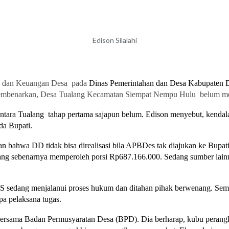
Edison Silalahi
 dan Keuangan Desa
pada
Dinas Pemerintahan dan Desa Kabupaten D
 membenarkan, Desa Tualang Kecamatan Siempat Nempu Hulu
belum me
ntara Tualang
tahap pertama sajapun belum. Edison menyebut, kendala 
a Bupati.
an bahwa DD tidak bisa direalisasi bila APBDes tak diajukan ke Bupat
g sebenarnya memperoleh porsi Rp687.166.000. Sedang sumber lainny
l KS sedang menjalanui proses hukum dan ditahan pihak berwenang. Se
pa pelaksana tugas.
rsama Badan Permusyaratan Desa (BPD). Dia berharap, kubu perangk