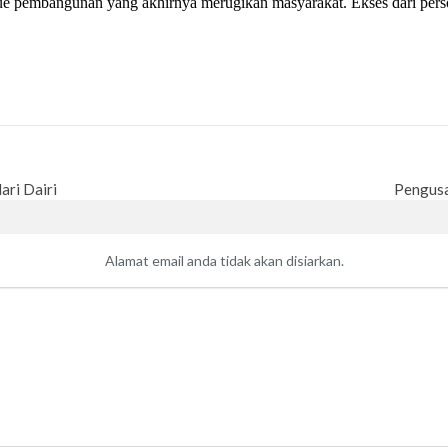
 pembangunan yang akhirnya merugikan masyarakat. Ekses dari persoal
ari Dairi
Pengusa
Alamat email anda tidak akan disiarkan.