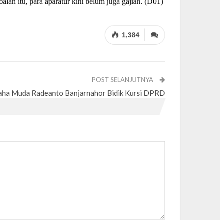
an itu, para aparatur kini belum juga gajian. (D01)
1,384
POST SELANJUTNYA
ha Muda Radeanto Banjarnahor Bidik Kursi DPRD