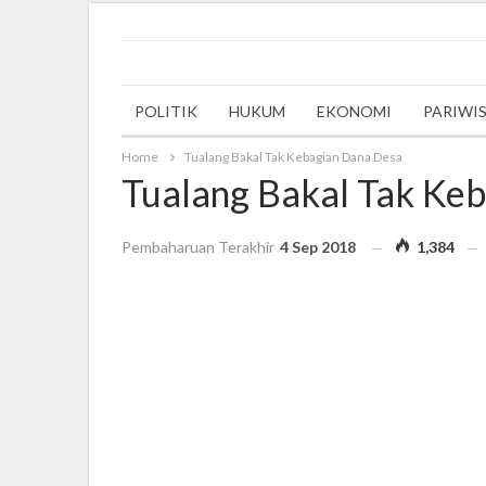
Saturday, 30 September 2023
POLITIK
HUKUM
EKONOMI
PARIWI
Home
Tualang Bakal Tak Kebagian Dana Desa
Tualang Bakal Tak Ke
Pembaharuan Terakhir
4 Sep 2018
1,384