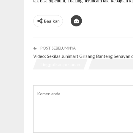
tak bisa dipenuhi, Tualang
terancam tak kebagian kue
Bagikan
POST SEBELUMNYA
Video: Sekilas Junimart Girsang Banteng Senayan d
Tinggalkan pesanan