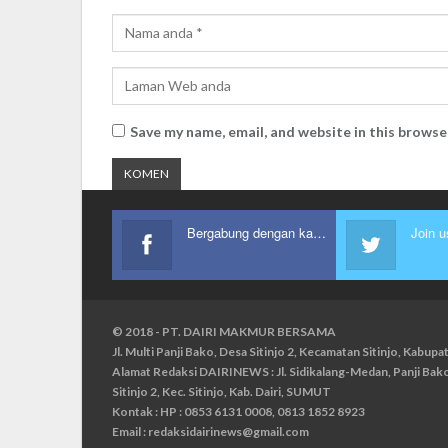
Save my name, email, and website in this browse
Bergabung dengan kami
Join u
© 2018 - PT. DAIRI MAKMUR BERSAMA
Jl. Multi Panji Bako, Desa Sitinjo 2, Kecamatan Sitinjo, Kabu
Alamat Redaksi DAIRINEWS : Jl. Sidikalang-Medan, Panji Ba
Sitinjo 2, Kec. Sitinjo, Kab. Dairi, SUMUT
Kontak : HP : 0853 6131 0008, 0813 1852 8923
Email :
redaksidairinews@gmail.com