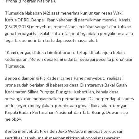
‘Prona’ (Program Nasional).
Tiurmaida Nababan (42) saat menerima kunjungan reses Wakil
Ketua DPRD, Benpa Hisar Nababan di permukiman mereka, Kamis
(05/09/2018) menyebut, kepemilikan sertifikat sangat dibutuhkan
guna berbagai hal. Salah satu nilai penting adalah pengakuan atasu
legalitas pemerintah terhadap asset masyarakat.
“Kami dengar, di desa lain ikut prona. Tetapi di kabanjulu belum
kedengaran. Mohon desa kami didaftar sebagai peserta prona” ujar
Tiurmaida.
Benpa didampingi Plt Kades, James Pane menyebut, realisasi
prona sudah berjalan di beberapa desa. Diantaranya Bakal Gajah
Kecamatan Silima Pungga-Pungga. Kebetulan, kepala desa
bersangkutan menyampaikan permohonan. Dia berpendapat, kades
perlu segera mengajukan permintaan guna dibicarakan dengan
Kepala Badan Pertanahan Nasional dan Tata Ruang. Dewan siap
melobby.
Benpa menyebut, Presiden Joko Widodo membuat terobosan
sertifikasi tanah untuk membangkitkan ekonomi masyarakat.