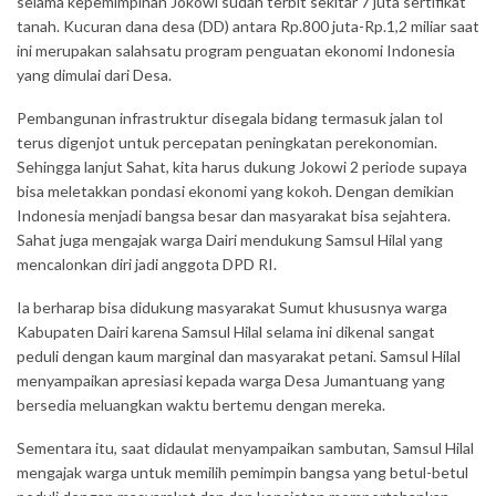
selama kepemimpinan Jokowi sudah terbit sekitar 7 juta sertifikat
tanah. Kucuran dana desa (DD) antara Rp.800 juta-Rp.1,2 miliar saat
ini merupakan salahsatu program penguatan ekonomi Indonesia
yang dimulai dari Desa.
Pembangunan infrastruktur disegala bidang termasuk jalan tol
terus digenjot untuk percepatan peningkatan perekonomian.
Sehingga lanjut Sahat, kita harus dukung Jokowi 2 periode supaya
bisa meletakkan pondasi ekonomi yang kokoh. Dengan demikian
Indonesia menjadi bangsa besar dan masyarakat bisa sejahtera.
Sahat juga mengajak warga Dairi mendukung Samsul Hilal yang
mencalonkan diri jadi anggota DPD RI.
Ia berharap bisa didukung masyarakat Sumut khususnya warga
Kabupaten Dairi karena Samsul Hilal selama ini dikenal sangat
peduli dengan kaum marginal dan masyarakat petani. Samsul Hilal
menyampaikan apresiasi kepada warga Desa Jumantuang yang
bersedia meluangkan waktu bertemu dengan mereka.
Sementara itu, saat didaulat menyampaikan sambutan, Samsul Hilal
mengajak warga untuk memilih pemimpin bangsa yang betul-betul