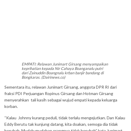
EMPATI: Relawan Junimart Girsang menyampaikan
keprihatian kepada Nir Cahaya Boanganalu putri
dari Zainuddin Boangnalu krban banjir bandang di
Bongkaras. (Dairinews.co)
Sementara itu, relawan Junimart Girsang, anggota DPR RI dari
fraksi PDI Perjuangan Ropinus Girsang dan Hotman Girsang
menyerahkan tali kasih sebagai wujud empati kepada keluarga
korban.
“Kalau Johnny kurang peduli, tidak terlalu mengejutkan. Dan Kalau
Eddy Berutu tak kunjung datang, kita doakan, semoga dia tidak
berubah. Mudah-mudahan orangnya tidak berubah” kata Junimart.