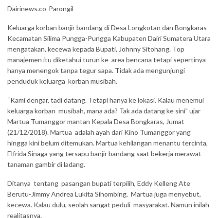
Dairinews.co-Parongil
Keluarga korban banjir bandang di Desa Longkotan dan Bongkaras
Kecamatan Silima Pungga-Pungga Kabupaten Dairi Sumatera Utara
mengatakan, kecewa kepada Bupati, Johnny Sitohang. Top
manajemen itu diketahui turun ke area bencana tetapi sepertinya
hanya menengok tanpa tegur sapa. Tidak ada mengunjungi
penduduk keluarga korban musibah.
“Kami dengar, tadi datang. Tetapi hanya ke lokasi. Kalau menemui
keluarga korban musibah, mana ada? Tak ada datang ke sini” ujar
Martua Tumanggor mantan Kepala Desa Bongkaras, Jumat
(21/12/2018). Martua adalah ayah dari Kino Tumanggor yang
hingga kini belum ditemukan. Martua kehilangan menantu tercinta,
Elfrida Sinaga yang tersapu banjir bandang saat bekerja merawat
tanaman gambir di ladang.
Ditanya tentang pasangan bupati terpilih, Eddy Kelleng Ate
Berutu-Jimmy Andrea Lukita Sihombing, Martua juga menyebut,
kecewa. Kalau dulu, seolah sangat peduli masyarakat. Namun inilah
realitasnya.