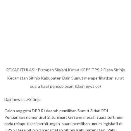
REKAPITULASI: Pistarjan Silalahi Ketua KPPS TPS 2 Desa Sitinjo
Kecamatan Sitinjo Kabupaten Dairi Sumut memperlihatkan surat
suara hasil pencoblosan. (Dairinews.co)
Dairinews.co-Sitinjo
Calon anggota DPR RI daerah pemilihan Sumut 3 dari PDI
Perjuangan nomor urut 2, Junimart Girsang meraih suara tertinggi
pada rekaputulasi perhitungan suara pemilihan umum legislatif di
TPS 2 Desa Sitinjo 2 Kecamatan Sitinjo Kabupaten Dairi, Rabu