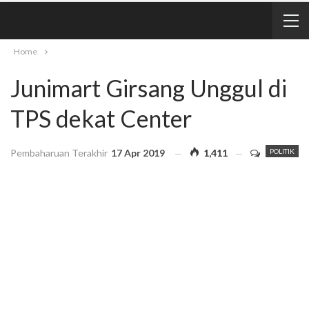
Home
Junimart Girsang Unggul di
TPS dekat Center
Pembaharuan Terakhir
17 Apr 2019
1,411
POLITIK