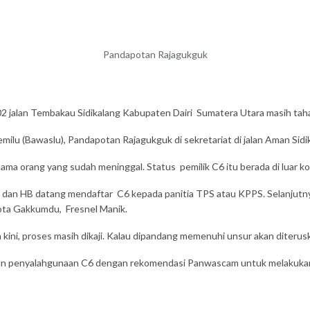
Pandapotan Rajagukguk
jalan Tembakau Sidikalang Kabupaten Dairi Sumatera Utara masih taha
lu (Bawaslu), Pandapotan Rajagukguk di sekretariat di jalan Aman Sidik
a orang yang sudah meninggal. Status pemilik C6 itu berada di luar kota
PB dan HB datang mendaftar C6 kepada panitia TPS atau KPPS. Selanjut
ota Gakkumdu, Fresnel Manik.
kini, proses masih dikaji. Kalau dipandang memenuhi unsur akan diteru
n penyalahgunaan C6 dengan rekomendasi Panwascam untuk melakukan 