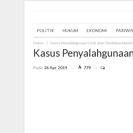
Friday, 27 May 2022
POLITIK
HUKUM
EKONOMI
PARIWI
Home
Kasus Penyalahgunaan C6 Di Jalan Tembakau Masih D
Kasus Penyalahgunaan
Pada
26 Apr 2019
779