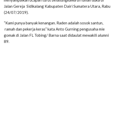
menyampaikan ucapan turut belasungkawa di rumah duka di
Jalan Gereja Sidikalang Kabupaten Dairi Sumatera Utara, Rabu
(24/07/2019).
“Kami punya banyak kenangan. Raden adalah sosok santun,
ramah dan pekerja keras” kata Anto Gurning pengusaha mie
gomak di Jalan FL Tobing/ Barna saat didaulat mewakili alumni
89.