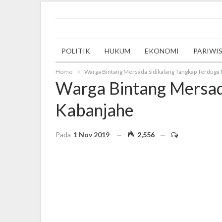
Saturday, 28 May 2022
POLITIK
HUKUM
EKONOMI
PARIWI
Home
Warga Bintang Mersada Sidikalang Tangkap Terduga 
Warga Bintang Mersad
Kabanjahe
Pada
1 Nov 2019
2,556