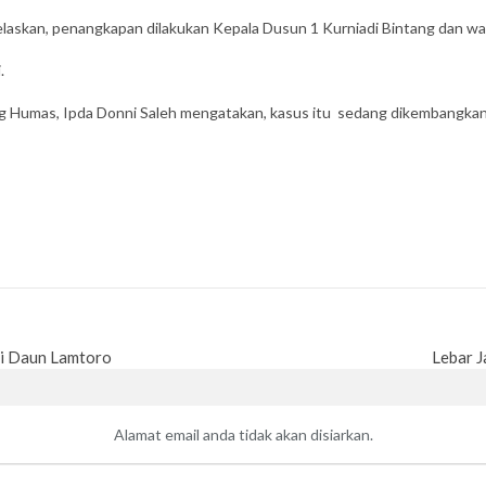
elaskan, penangkapan dilakukan Kepala Dusun 1 Kurniadi Bintang dan wa
.
g Humas, Ipda Donni Saleh mengatakan, kasus itu sedang dikembangkan
ai Daun Lamtoro
Lebar J
Alamat email anda tidak akan disiarkan.