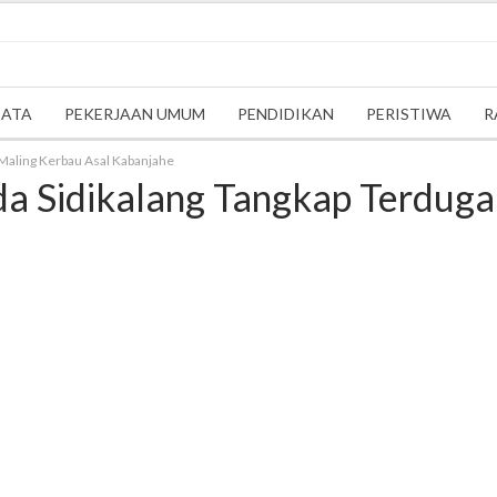
SATA
PEKERJAAN UMUM
PENDIDIKAN
PERISTIWA
R
Maling Kerbau Asal Kabanjahe
a Sidikalang Tangkap Terduga