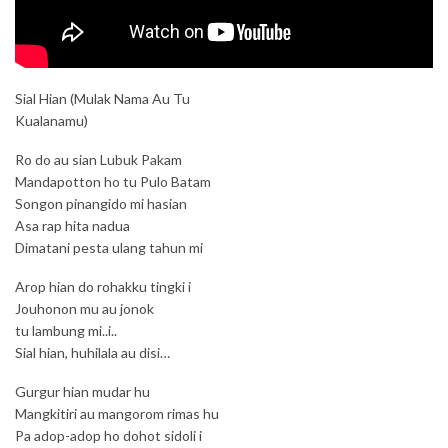
Sial Hian (Mulak Nama Au Tu
Kualanamu)
Ro do au sian Lubuk Pakam
Mandapotton ho tu Pulo Batam
Songon pinangido mi hasian
Asa rap hita nadua
Dimatani pesta ulang tahun mi
Arop hian do rohakku tingki i
Jouhonon mu au jonok
tu lambung mi..i..
Sial hian, huhilala au disi…
Gurgur hian mudar hu
Mangkitiri au mangorom rimas hu
Pa adop-adop ho dohot sidoli i