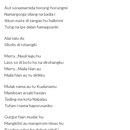
Aut sonamarnida horung-horungmi
Namargorga silang na badia i
Ikkon mate di tangan hu halletmi
Tung na ipe dalan hamagoanki
Alai talu do
Sibolis di rohangki
Merry…Nauli lagu hu
Laos so di boto ho na dirohangku
Merry…Maila hian au
Maila hian au tu dirikku
Mulak nama au tu Kualanamu
Mamboan arsaki hasian
Tading ma kota Nabalau
Tuhan i nama haporusanku
Gurgur hian mudar hu
Mangkitiri au mangorom rimas hu
Pa adop-adop ho dohot sidoli i