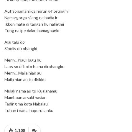
Aut sonamarnida horung-horungmi
Namargorga silang na badia ir
Ikkon mate di tangan hu halletmi
Tung na ipe dalan hamagoanki
Alai talu do
Sibolis di rohangki
Merry…Nauli lagu hu
Laos so di boto ho na dirohangku
Merry…Maila hian au
Maila hian au tu dirikku
Mulak nama au tu Kualanamu
Mamboan arsaki hasian
Tading ma kota Nabalau
Tuhan i nama haporusanku
1,108