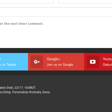
for the next time I comment.
r
Google+
Yout
s on Twitter
Join us on Google
upaten Dairi, 22111 -SUMUT.
ako/Simp. Perumahan Rorinata, Desa