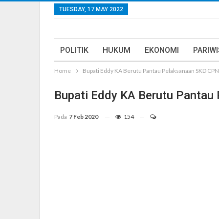
TUESDAY, 17 MAY 2022
POLITIK
HUKUM
EKONOMI
PARIW
Home
Bupati Eddy KA Berutu Pantau Pelaksanaan SKD CP
Bupati Eddy KA Berutu Panta
Pada
7 Feb 2020
154