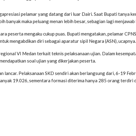
apresiasi pelamar yang datang dari luar Dairi. Saat Bupati tanya k
ebih banyak maka peluang menan lebih besar, sebagian lagi menjawab
 para peserta mengaku cukup puas. Bupati mengatakan, pelamar CPN
untuk mengabdikan diri sebagai aparatur sipil Negara (ASN), ucapnya.
regional VI Medan terkait teknis pelaksanaan ujian. Dalam kesempat
ndapatkan soal ujian yang dikerjakan peserta.
n lancar. Pelaksanaan SKD sendiri akan berlangsung dari, 6-19 Feb
anyak 19.026, sementara formasi diterima hanya 285 orang terdiri 