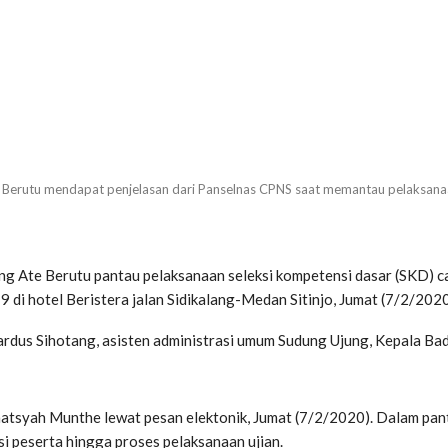
Berutu mendapat penjelasan dari Panselnas CPNS saat memantau pelaksanaan
ng Ate Berutu pantau pelaksanaan seleksi kompetensi dasar (SKD) c
 di hotel Beristera jalan Sidikalang-Medan Sitinjo, Jumat (7/2/2020
onardus Sihotang, asisten administrasi umum Sudung Ujung, Kepal
tsyah Munthe lewat pesan elektonik, Jumat (7/2/2020). Dalam pant
si peserta hingga proses pelaksanaan ujian.