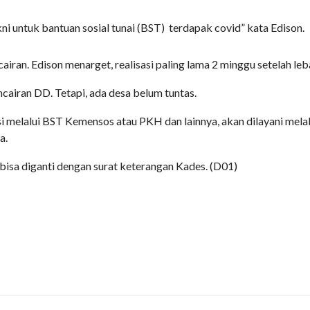
i untuk bantuan sosial tunai (BST)
terdapak covid” kata Edison.
ncairan. Edison menarget, realisasi paling lama 2 minggu setelah leb
airan DD. Tetapi, ada desa belum tuntas.
i melalui BST Kemensos atau PKH dan lainnya, akan dilayani melal
a.
isa diganti dengan surat keterangan Kades. (D01)