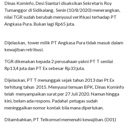
Dinas Kominfo, Desi Sianturi disaksikan Sekretaris Roy
Tumanggor di Sidikalang,
Senin (10/8/2020) menerangkan,
nilai TGR sudah berubah menyusul verifikasi terhadap PT
Angkasa Pura. Bukan lagi Rp65 juta.
Dijelaskan,
tower milik PT Angkasa Pura tidak masuk dalam
kewajiban retribusi.
TGR dikenakan kepada 2 perusahaan yakni PT T senilai
Rp13,4 juta dan PT Ex sebesar Rp33 juta.
Dijelaskan, PT T menunggak sejak tahun 2013 dan Pt Ex
terhitung tahun
2015. Menyusul temuan BPK, Dinas Kominfo
telah
menyampaikan surat per 27 Juli 2020. Namun hingga
kini, belum ada respons. Padahal
petugas sudah
meninggalkan nomor kontak bila mana diperlukan.
Ditambahkan, PT Telkomsel memenuhi kewajiban. (D01)