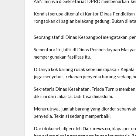
ASN lainnya di Sekretariat DPRD membenarkan kerus
Kondisi serupa ditemui di Kantor Dinas Pendidikan
rongsokan di bagian belakang gedung. Bukan diletak
Seorang staf di Dinas Kesbangpol mengatakan, perba
Sementara itu, bilik di Dinas Pemberdayaan Masyar
mempergunakan fasilitas itu.
Ditanya kok barang rusak sebelum dipakai? Kepala 
juga menyebut, rekanan penyedia barang sedang be
Sekretaris Dinas Kesehatan, Frisda Turnip membenar
dikirim dari Jakarta. Jadi, bisa dimaklumi.
Menurutnya, jumlah barang yang diorder sebanyak 7
penyedia. Tekinisi sedang memperbaiki.
Dari dokumeh diperoleh
Dairinews.co
, biaya per u
kedua) menjadi penanggung jawab inventaris. B