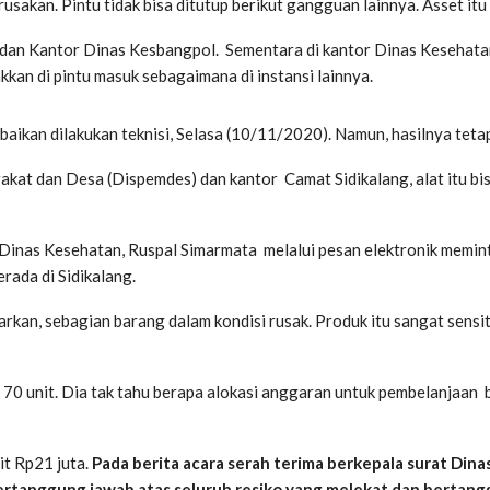
akan. Pintu tidak bisa ditutup berikut gangguan lainnya. Asset it
 dan Kantor Dinas Kesbangpol. Sementara di kantor Dinas Kesehatan
kan di pintu masuk sebagaimana di instansi lainnya.
ikan dilakukan teknisi, Selasa (10/11/2020). Namun, hasilnya tetap 
akat dan Desa (Dispemdes) dan kantor Camat Sidikalang, alat itu bis
Dinas Kesehatan, Ruspal Simarmata melalui pesan elektronik meminta
rada di Sidikalang.
kan, sebagian barang dalam kondisi rusak. Produk itu sangat sensit
0 unit. Dia tak tahu berapa alokasi anggaran untuk pembelanjaan b
nit Rp21 juta.
Pada berita acara serah terima berkepala surat Din
ertanggung jawab atas seluruh resiko yang melekat dan bertang