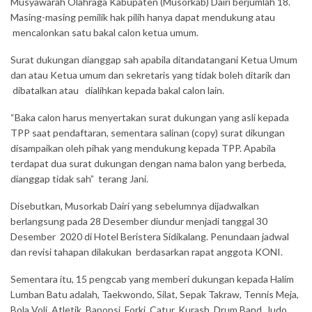
Musyawarah Olahraga Kabupaten (Musorkab) Dairi berjumlah 18.
Masing-masing pemilik hak pilih hanya dapat mendukung atau
mencalonkan satu bakal calon ketua umum.
Surat dukungan dianggap sah apabila ditandatangani Ketua Umum
dan atau Ketua umum dan sekretaris yang tidak boleh ditarik dan
dibatalkan atau dialihkan kepada bakal calon lain.
“Baka calon harus menyertakan surat dukungan yang asli kepada
TPP saat pendaftaran, sementara salinan (copy) surat dikungan
disampaikan oleh pihak yang mendukung kepada TPP. Apabila
terdapat dua surat dukungan dengan nama balon yang berbeda,
dianggap tidak sah” terang Jani.
Disebutkan, Musorkab Dairi yang sebelumnya dijadwalkan
berlangsung pada 28 Desember diundur menjadi tanggal 30
Desember 2020 di Hotel Beristera Sidikalang. Penundaan jadwal
dan revisi tahapan dilakukan berdasarkan rapat anggota KONI.
Sementara itu, 15 pengcab yang memberi dukungan kepada Halim
Lumban Batu adalah, Taekwondo, Silat, Sepak Takraw, Tennis Meja,
Bola Voli, Atletik, Bapopsi, Forki, Catur, Kurash, Drum Band, Judo,