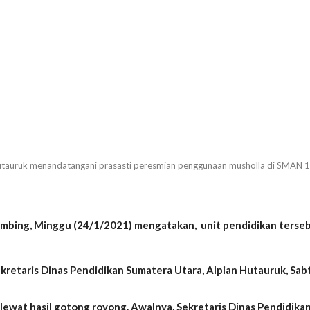
utauruk menandatangani prasasti peresmian penggunaan musholla di SMAN 1 
hombing, Minggu (24/1/2021) mengatakan, unit pendidikan terse
kretaris Dinas Pendidikan Sumatera Utara, Alpian Hutauruk, Sab
 lewat hasil gotong royong. Awalnya, Sekretaris Dinas Pendidi