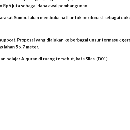
lan Rp6 juta sebagai dana awal pembangunan.
arakat Sumbul akan membuka hati untuk berdonasi sebagai duk
pport. Proposal yang diajukan ke berbagai unsur termasuk gerej
s lahan 5 x 7 meter.
n belajar Alquran di ruang tersebut, kata Silas. (D01)