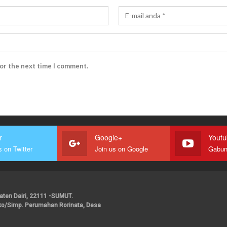
for the next time I comment.
r
Google+
Yout
s on Twitter
Join us on Google
upaten Dairi, 22111 -SUMUT.
ako/Simp. Perumahan Rorinata, Desa