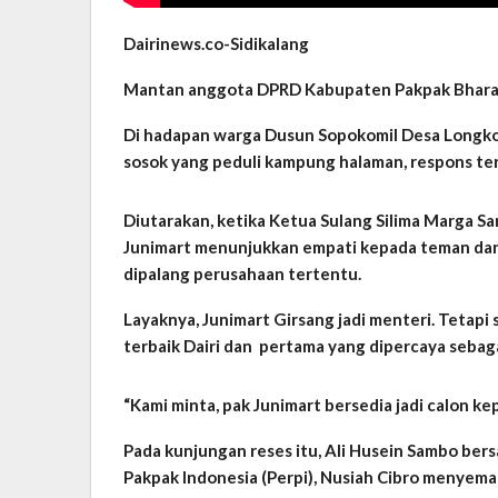
Dairinews.co-Sidikalang
Mantan anggota DPRD Kabupaten Pakpak Bharat m
Di hadapan warga Dusun Sopokomil Desa Longko
sosok yang peduli kampung halaman, respons terh
Diutarakan, ketika Ketua Sulang Silima Marga 
Junimart menunjukkan empati kepada teman dari
dipalang perusahaan tertentu.
Layaknya, Junimart Girsang jadi menteri. Tetapi
terbaik Dairi dan pertama yang dipercaya sebaga
“Kami minta, pak Junimart bersedia jadi calon k
Pada kunjungan reses itu, Ali Husein Sambo be
Pakpak Indonesia (Perpi), Nusiah Cibro menyema