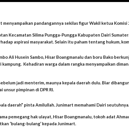
enyampaikan pandangannya sekilas figur Wakil ketua Komisi 2 D
tan Kecamatan Silima Pungga-Pungga Kabupaten Dairi Sumatera 
adap aspirasi masyarakat. Selain itu paham tentang hukum, komun
Sambo Ali Husein Sambo, Hisar Boangmanalu dan boru Bako berku
 kampung. Kehadiran warga dalam rangka menyampaikan dimana 
 sebelum jadi menterim, maunya kepala daerah dulu. Biar dibang
i unsur pimpinan di DPR RI.
epala daerah” pinta Amilullah. Junimart memahami Dairi seutuhnya
rsama pemegang hak ulayat, Hisar Boangmanalu, tokoh adat Ah
tkan ‘bulang-bulang’ kepada Junimart.