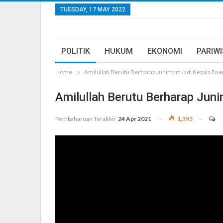
TUESDAY, 17 MAY 2022
POLITIK
HUKUM
EKONOMI
PARIW
Home
Amilullah Berutu Berharap Junimart Jadi Kepala Dae
Amilullah Berutu Berharap Juni
Pembaharuan Terakhir
24 Apr 2021
1,393