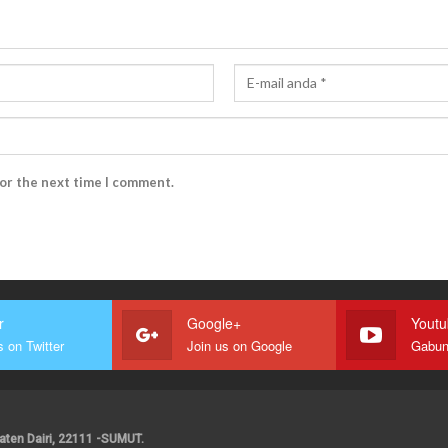
for the next time I comment.
r
Google+
Yout
s on Twitter
Join us on Google
upaten Dairi, 22111 -SUMUT.