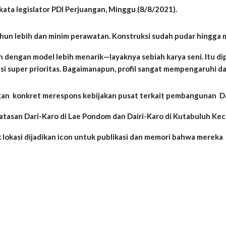
 kata legislator PDI Perjuangan, Minggu (8/8/2021).
un lebih dan minim perawatan. Konstruksi sudah pudar hingga m
 dengan model lebih menarik—layaknya sebiah karya seni. Itu di
 super prioritas. Bagaimanapun, profil sangat mempengaruhi day
an konkret merespons kebijakan pusat terkait pembangunan D
batasan Dari-Karo di Lae Pondom dan Dairi-Karo di Kutabuluh Ke
k lokasi dijadikan icon untuk publikasi dan memori bahwa mereka