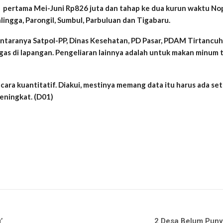
hap pertama Mei-Juni Rp826 juta dan tahap ke dua kurun waktu 
alingga, Parongil, Sumbul, Parbuluan dan Tigabaru.
ntaranya Satpol-PP, Dinas Kesehatan, PD Pasar, PDAM Tirtancuho 
gas di lapangan. Pengeliaran lainnya adalah untuk makan minum
cara kuantitatif. Diakui, mestinya memang data itu harus ada set
eningkat. (D01)
’
2 Desa Belum Punya