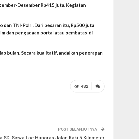
Nopember-Desember Rp415 juta. Kegiatan
dan TNI-Polri. Dari besaran itu, Rp500 juta
 tim dan pengadaan portal atau pembatas di
iap bulan. Secara kualitatif, andaikan penerapan
432
POST SELANJUTNYA
 SD, Siswa Lae Haporas Jalan Kaki 5 Kilometer