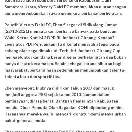
Salah satu klub sepak bola terkenal di Kabupaten Dairi
Sumatera Utara, Victory Dairi FC membutuhkan uluran tangan
guna mengembangkan sayap mengikuti berbagai perhelatan.
Pelatih Victory Dairi FC, Eben Siregar di Sidikalang Jumat
(22/10/2021) mengatakan, berharap banyak pada bantuan
Wakil Ketua Komisi 2 DPR RI, Junimart Girsang. Kenapa?
Legislator PDI Perjuangan itu dikenal menaruh atensi pada
cabang olah raga dimaksud. Terbukti, Junimart Girsang Cup
menggelontorkan dana besar digelar berkelanjutan dan bukan
hanya di satu kecamatan. Selain sebagai sarana hiburan bagi
masyarakat, pertandingan sedemikian menumbuhkan talenta-
talenta baru dan sportifitas.
Eben menyebut, klubnya didirikan tahun 2007 dan masuk
menjadi anggota PSSI sejak tahun 2010. Namun dalam
pembiayaan, dirasa berat. Bantuan Pemerintah Kabupaten
melalui Dinas Pemuda Olah Raga dan KONI dipandang minim.
Karenanya, mereka wajib mencari donatur demi menyalurkan
bakat generasi muda.
Eben menerangkan, Victory Dairi FC akan mengikuti Liga