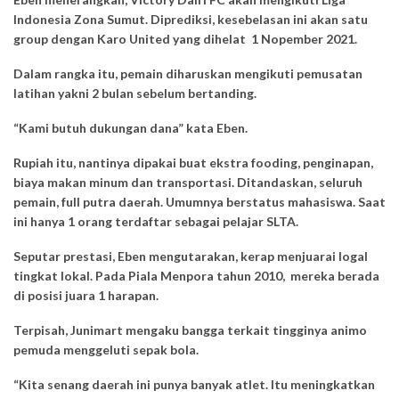
Indonesia Zona Sumut. Diprediksi, kesebelasan ini akan satu
group dengan Karo United yang dihelat 1 Nopember 2021.
Dalam rangka itu, pemain diharuskan mengikuti pemusatan
latihan yakni 2 bulan sebelum bertanding.
“Kami butuh dukungan dana” kata Eben.
Rupiah itu, nantinya dipakai buat ekstra fooding, penginapan,
biaya makan minum dan transportasi. Ditandaskan, seluruh
pemain, full putra daerah. Umumnya berstatus mahasiswa. Saat
ini hanya 1 orang terdaftar sebagai pelajar SLTA.
Seputar prestasi, Eben mengutarakan, kerap menjuarai logal
tingkat lokal. Pada Piala Menpora tahun 2010, mereka berada
di posisi juara 1 harapan.
Terpisah, Junimart mengaku bangga terkait tingginya animo
pemuda menggeluti sepak bola.
“Kita senang daerah ini punya banyak atlet. Itu meningkatkan