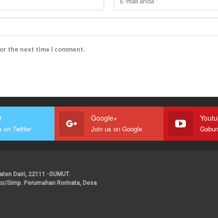
for the next time I comment.
r
Google+
Yout
s on Twitter
Join us on Google
upaten Dairi, 22111 -SUMUT.
ako/Simp. Perumahan Rorinata, Desa