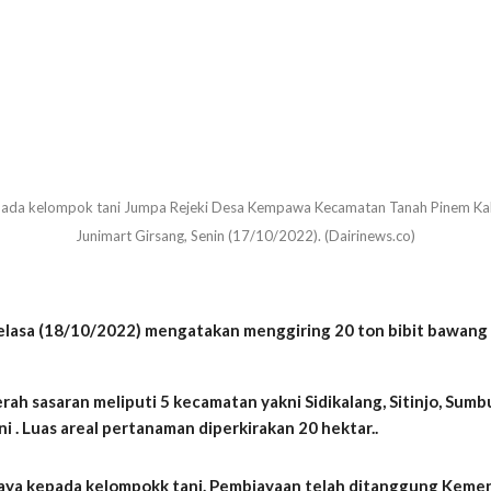
da kelompok tani Jumpa Rejeki Desa Kempawa Kecamatan Tanah Pinem Kabupa
Junimart Girsang, Senin (17/10/2022). (Dairinews.co)
 Selasa (18/10/2022) mengatakan menggiring 20 ton bibit bawang
erah sasaran meliputi 5 kecamatan yakni Sidikalang, Sitinjo, Su
 . Luas areal pertanaman diperkirakan 20 hektar..
aya kepada kelompokk tani. Pembiayaan telah ditanggung Kemen