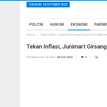
TUESDAY, 18 OCTOBER 2022
POLITIK
HUKUM
EKONOMI
PARIW
Home
Tekan Inflasi, Junimart Girsang Giring 20 Ton Bibit 
Tekan Inflasi, Junimart Girsang
Pembaharuan Terakhir
18 Oct 2022
0