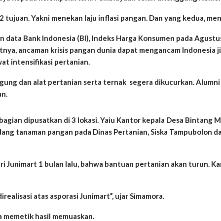
2 tujuan. Yakni menekan laju inflasi pangan. Dan yang kedua, 
an data Bank Indonesia (BI), Indeks Harga Konsumen pada Agustu
utnya, ancaman krisis pangan dunia dapat mengancam Indonesia j
t intensifikasi pertanian.
agung dan alat pertanian serta ternak segera dikucurkan. Alumni
an.
gian dipusatkan di 3 lokasi. Yaiu Kantor kepala Desa Bintang Me
ang tanaman pangan pada Dinas Pertanian, Siska Tampubolon dan
 Junimart 1 bulan lalu, bahwa bantuan pertanian akan turun. K
realisasi atas asporasi Junimart”, ujar Simamora.
a memetik hasil memuaskan.