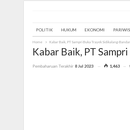
Tuesday, 5 December 2023
POLITIK
HUKUM
EKONOMI
PARIWI
Home
Kabar Baik, PT Sampri Buka Trayek Sidikalang-Bandara
Kabar Baik, PT Sampri
Pembaharuan Terakhir
8 Jul 2023
1,463