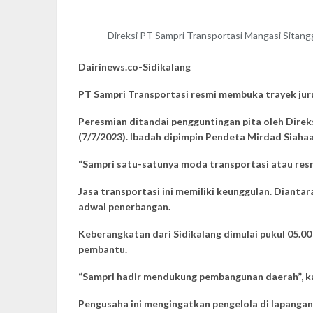
Direksi PT Sampri Transportasi Mangasi Sitangg
Dairinews.co-Sidikalang
PT Sampri Transportasi resmi membuka trayek juru
Peresmian ditandai pengguntingan pita oleh Direk
(7/7/2023). Ibadah dipimpin Pendeta Mirdad Siaha
“Sampri satu-satunya moda transportasi atau resmi
Jasa transportasi ini memiliki keunggulan. Diant
adwal penerbangan.
Keberangkatan dari Sidikalang dimulai pukul 05.00
pembantu.
“Sampri hadir mendukung pembangunan daerah”, k
Pengusaha ini mengingatkan pengelola di lapangan