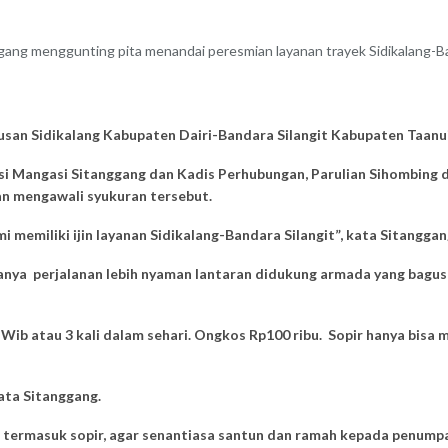
ang menggunting pita menandai peresmian layanan trayek Sidikalang-Ban
san Sidikalang Kabupaten Dairi-Bandara Silangit Kabupaten Taanui
si Mangasi Sitanggang dan Kadis Perhubungan, Parulian Sihombing d
an mengawali syukuran tersebut.
 memiliki ijin layanan Sidikalang-Bandara Silangit”, kata Sitanggan
aranya perjalanan lebih nyaman lantaran didukung armada yang bag
 Wib atau 3 kali dalam sehari. Ongkos Rp100 ribu. Sopir hanya bisa
ata Sitanggang.
 termasuk sopir, agar senantiasa santun dan ramah kepada penumpa