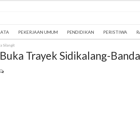
SATA
PEKERJAAN UMUM
PENDIDIKAN
PERISTIWA
R
 Silangit
 Buka Trayek Sidikalang-Bandar