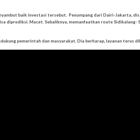
ambut baik investasi tersebut. Penumpang dari Dairi-Jakarta, disa
a diprediksi. Macet. Sebaliknya, memanfaatkan route Sidikalang- Sil
dukung pemerintah dan masyarakat. Dia berharap, layanan terus di