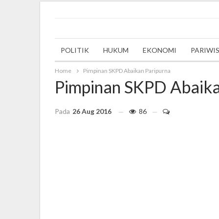
Tuesday, 5 December 2023
POLITIK
HUKUM
EKONOMI
PARIWI
Home
Pimpinan SKPD Abaikan Paripurna
Pimpinan SKPD Abaika
Pada
26 Aug 2016
86