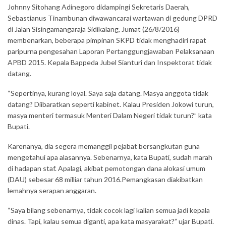
Johnny Sitohang Adinegoro didampingi Sekretaris Daerah,
Sebastianus Tinambunan diwawancarai wartawan di gedung DPRD
di Jalan Sisingamangaraja Sidikalang, Jumat (26/8/2016)
membenarkan, beberapa pimpinan SKPD tidak menghadiri rapat
paripurna pengesahan Laporan Pertanggungjawaban Pelaksanaan
APBD 2015. Kepala Bappeda Jubel Sianturi dan Inspektorat tidak
datang.
“Sepertinya, kurang loyal. Saya saja datang. Masya anggota tidak
datang? Diibaratkan seperti kabinet. Kalau Presiden Jokowi turun,
masya menteri termasuk Menteri Dalam Negeri tidak turun?” kata
Bupati.
Karenanya, dia segera memanggil pejabat bersangkutan guna
mengetahui apa alasannya. Sebenarnya, kata Bupati, sudah marah
di hadapan staf. Apalagi, akibat pemotongan dana alokasi umum
(DAU) sebesar 68 milliar tahun 2016.Pemangkasan diakibatkan
lemahnya serapan anggaran.
“Saya bilang sebenarnya, tidak cocok lagi kalian semua jadi kepala
dinas. Tapi, kalau semua diganti, apa kata masyarakat?” ujar Bupati.