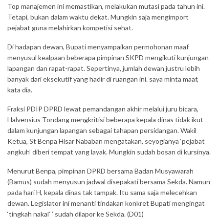
Top manajemen ini memastikan, melakukan mutasi pada tahun ini.
Tetapi, bukan dalam waktu dekat. Mungkin saja mengimport
pejabat guna melahirkan kompetisi sehat.
Di hadapan dewan, Bupati menyampaikan permohonan maaf
menyusul kealpaan beberapa pimpinan SKPD mengikuti kunjungan
lapangan dan rapat-rapat. Sepertinya, jumlah dewan justru lebih
banyak dari eksekutif yang hadir di ruangan ini. saya minta maaf,
kata dia.
Fraksi PDIP DPRD lewat pemandangan akhir melalui juru bicara,
Halvensius Tondang mengkritisi beberapa kepala dinas tidak ikut
dalam kunjungan lapangan sebagai tahapan persidangan. Wakil
Ketua, St Benpa Hisar Nababan mengatakan, seyogianya ‘pejabat
angkuh’ diberi tempat yang layak. Mungkin sudah bosan di kursinya.
Menurut Benpa, pimpinan DPRD bersama Badan Musyawarah
(Bamus) sudah menyusun jadwal disepakati bersama Sekda. Namun
pada hari H, kepala dinas tak tampak. Itu sama saja melecehkan
dewan. Legislator ini menanti tindakan konkret Bupati mengingat
‘tingkah nakal’ ’ sudah dilapor ke Sekda. (D01)