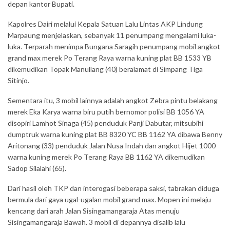
depan kantor Bupati.
Kapolres Dairi melalui Kepala Satuan Lalu Lintas AKP Lindung
Marpaung menjelaskan, sebanyak 11 penumpang mengalami luka-
luka. Terparah menimpa Bungana Saragih penumpang mobil angkot
grand max merek Po Terang Raya warna kuning plat BB 1533 YB
dikemudikan Topak Manullang (40) beralamat di Simpang Tiga
Sitinjo.
Sementara itu, 3 mobil lainnya adalah angkot Zebra pintu belakang
merek Eka Karya warna biru putih bernomor polisi BB 1056 YA
disopiri Lamhot Sinaga (45) penduduk Panji Dabutar, mitsubihi
dumptruk warna kuning plat BB 8320 YC BB 1162 YA dibawa Benny
Aritonang (33) penduduk Jalan Nusa Indah dan angkot Hijet 1000
warna kuning merek Po Terang Raya BB 1162 YA dikemudikan
Sadop Silalahi (65).
Dari hasil oleh TKP dan interogasi beberapa saksi, tabrakan diduga
bermula dari gaya ugal-ugalan mobil grand max. Mopen ini melaju
kencang dari arah Jalan Sisingamangaraja Atas menuju
Sisingamangaraja Bawah. 3 mobil di depannya disalib lalu