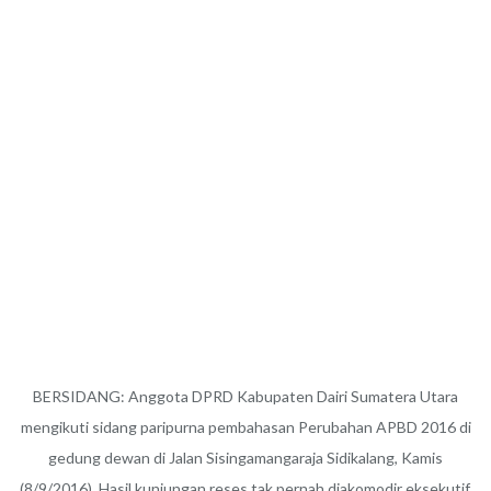
BERSIDANG: Anggota DPRD Kabupaten Dairi Sumatera Utara
mengikuti sidang paripurna pembahasan Perubahan APBD 2016 di
gedung dewan di Jalan Sisingamangaraja Sidikalang, Kamis
(8/9/2016). Hasil kunjungan reses tak pernah diakomodir eksekutif.