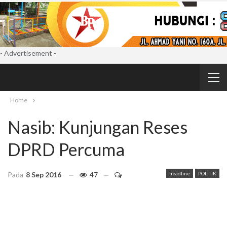
- Advertisement -
Home
Nasib: Kunjungan Reses
DPRD Percuma
Pada
8 Sep 2016
47
headline
POLITIK