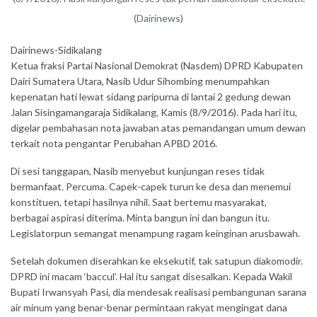
(Dairinews)
Dairinews-Sidikalang
Ketua fraksi Partai Nasional Demokrat (Nasdem) DPRD Kabupaten
Dairi Sumatera Utara, Nasib Udur Sihombing menumpahkan
kepenatan hati lewat sidang paripurna di lantai 2 gedung dewan
Jalan Sisingamangaraja Sidikalang, Kamis (8/9/2016). Pada hari itu,
digelar pembahasan nota jawaban atas pemandangan umum dewan
terkait nota pengantar Perubahan APBD 2016.
Di sesi tanggapan, Nasib menyebut kunjungan reses tidak
bermanfaat. Percuma. Capek-capek turun ke desa dan menemui
konstituen, tetapi hasilnya nihil. Saat bertemu masyarakat,
berbagai aspirasi diterima. Minta bangun ini dan bangun itu.
Legislatorpun semangat menampung ragam keinginan arusbawah.
Setelah dokumen diserahkan ke eksekutif, tak satupun diakomodir.
DPRD ini macam ‘baccul’. Hal itu sangat disesalkan. Kepada Wakil
Bupati Irwansyah Pasi, dia mendesak realisasi pembangunan sarana
air minum yang benar-benar permintaan rakyat mengingat dana