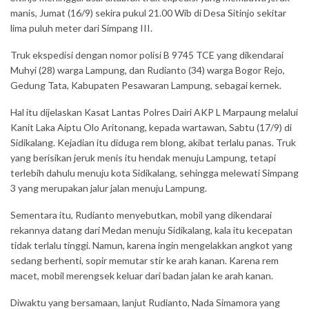
manis, Jumat (16/9) sekira pukul 21.00 Wib di Desa Sitinjo sekitar
lima puluh meter dari Simpang III.
Truk ekspedisi dengan nomor polisi B 9745 TCE yang dikendarai
Muhyi (28) warga Lampung, dan Rudianto (34) warga Bogor Rejo,
Gedung Tata, Kabupaten Pesawaran Lampung, sebagai kernek.
Hal itu dijelaskan Kasat Lantas Polres Dairi AKP L Marpaung melalui
Kanit Laka Aiptu Olo Aritonang, kepada wartawan, Sabtu (17/9) di
Sidikalang. Kejadian itu diduga rem blong, akibat terlalu panas. Truk
yang berisikan jeruk menis itu hendak menuju Lampung, tetapi
terlebih dahulu menuju kota Sidikalang, sehingga melewati Simpang
3 yang merupakan jalur jalan menuju Lampung.
Sementara itu, Rudianto menyebutkan, mobil yang dikendarai
rekannya datang dari Medan menuju Sidikalang, kala itu kecepatan
tidak terlalu tinggi. Namun, karena ingin mengelakkan angkot yang
sedang berhenti, sopir memutar stir ke arah kanan. Karena rem
macet, mobil merengsek keluar dari badan jalan ke arah kanan.
Diwaktu yang bersamaan, lanjut Rudianto, Nada Simamora yang