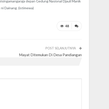
n Sisingamangaraja depan Gedung Nasional Djauli Manik
g ni Dainang. (istimewa)
48
POST SELANJUTNYA
Mayat Ditemukan Di Desa Pandiangan