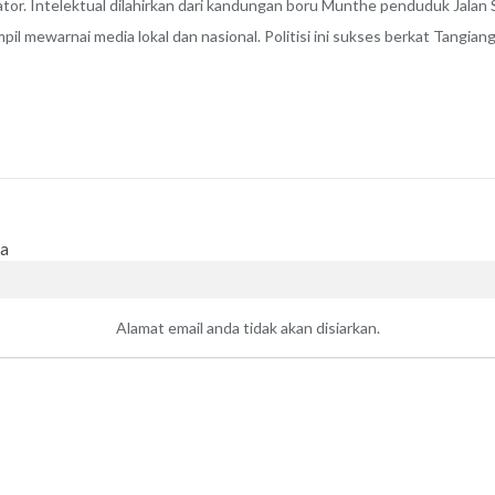
lator. Intelektual dilahirkan dari kandungan boru Munthe penduduk Jala
mpil mewarnai media lokal dan nasional. Politisi ini sukses berkat Tangian
ga
Alamat email anda tidak akan disiarkan.