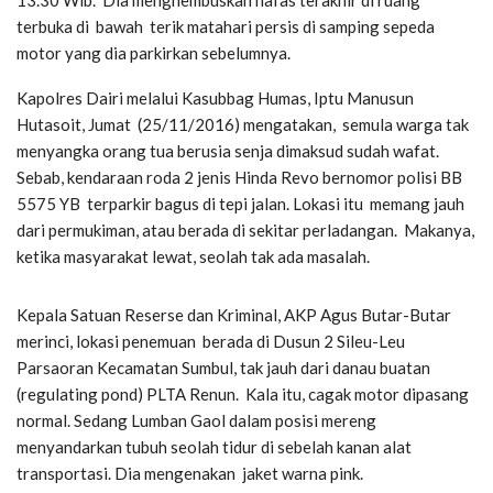
13.30 Wib. Dia menghembuskan nafas terakhir di ruang
terbuka di bawah terik matahari persis di samping sepeda
motor yang dia parkirkan sebelumnya.
Kapolres Dairi melalui Kasubbag Humas, Iptu Manusun
Hutasoit, Jumat (25/11/2016) mengatakan, semula warga tak
menyangka orang tua berusia senja dimaksud sudah wafat.
Sebab, kendaraan roda 2 jenis Hinda Revo bernomor polisi BB
5575 YB terparkir bagus di tepi jalan. Lokasi itu memang jauh
dari permukiman, atau berada di sekitar perladangan. Makanya,
ketika masyarakat lewat, seolah tak ada masalah.
Kepala Satuan Reserse dan Kriminal, AKP Agus Butar-Butar
merinci, lokasi penemuan berada di Dusun 2 Sileu-Leu
Parsaoran Kecamatan Sumbul, tak jauh dari danau buatan
(regulating pond) PLTA Renun. Kala itu, cagak motor dipasang
normal. Sedang Lumban Gaol dalam posisi mereng
menyandarkan tubuh seolah tidur di sebelah kanan alat
transportasi. Dia mengenakan jaket warna pink.