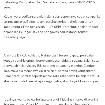
Sidikalang Kabupaten Dairi Sumatera Utara, Senin (28/11/2016)
sore.
Kabar ketersediaan premium dan solar sepertinya cepat sampai ke
telinga mereka. Belum 1 jam, puluhan jerigen dijejerkan untuk
menunggu giliran pengisian. Di SPBU tersebut, seolah model
pembelian ini legal. Tak ada pengawas dari instansi terkait.
Teeenang saja.
Anggota DPRD, Rukiatno Nainggolan berpendapat, penjualan
kepada pemilik jerigen bervolume besar diduga sebagai salah satu
penyebab kelangkaan. Bila seorang pedagang membeli 3 jerigen
saja, maka dia membawa 60 liter. Nah, berapa orang yang antre?
Sementara, pemilik sepeda motor, rata-rata hanya belanja 2 atau 3
liter sekali beli. Dampaknya sangat jelas, akan terjadi kekosongan.
Idealnya, warga bawa bejana tersendiri, idealnya hanya dilayani 5
liter per orang. Kalau 10 liter ke atas, sebaiknya dilengkapi surat