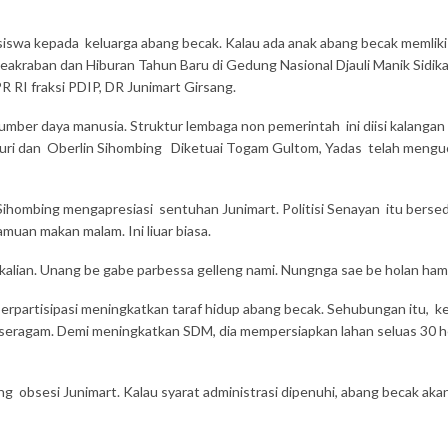
siswa kepada keluarga abang becak. Kalau ada anak abang becak memliki p
eakraban dan Hiburan Tahun Baru di Gedung Nasional Djauli Manik Sidik
R RI fraksi PDIP, DR Junimart Girsang.
ber daya manusia. Struktur lembaga non pemerintah ini diisi kalangan in
turi dan Oberlin Sihombing Diketuai Togam Gultom, Yadas telah mengu
hombing mengapresiasi sentuhan Junimart. Politisi Senayan itu bersedi
uan makan malam. Ini liuar biasa.
kalian. Unang be gabe parbessa gelleng nami. Nungnga sae be holan ham
 berpartisipasi meningkatkan taraf hidup abang becak. Sehubungan itu,
 seragam. Demi meningkatkan SDM, dia mempersiapkan lahan seluas 30 he
g obsesi Junimart. Kalau syarat administrasi dipenuhi, abang becak ak