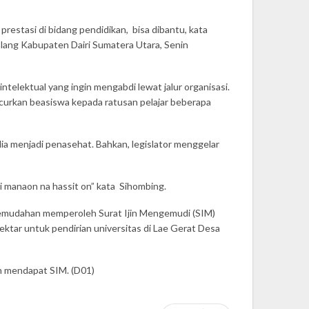
restasi di bidang pendidikan, bisa dibantu, kata
alang Kabupaten Dairi Sumatera Utara, Senin
telektual yang ingin mengabdi lewat jalur organisasi.
curkan beasiswa kepada ratusan pelajar beberapa
a menjadi penasehat. Bahkan, legislator menggelar
i manaon na hassit on” kata Sihombing.
 kemudahan memperoleh Surat Ijin Mengemudi (SIM)
ktar untuk pendirian universitas di Lae Gerat Desa
an mendapat SIM. (D01)