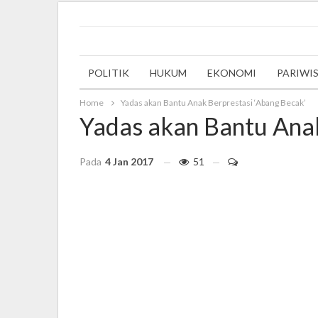
Tuesday, 24 May 2022
POLITIK
HUKUM
EKONOMI
PARIWI
Home
Yadas akan Bantu Anak Berprestasi ‘Abang Becak’
Yadas akan Bantu Anak
Pada
4 Jan 2017
51