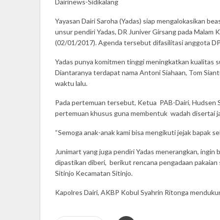
Dairinews-Sidikalang
Yayasan Dairi Saroha (Yadas) siap mengalokasikan bea
unsur pendiri Yadas, DR Juniver Girsang pada Malam K
(02/01/2017). Agenda tersebut difasilitasi anggota DP
Yadas punya komitmen tinggi meningkatkan kualitas sum
Diantaranya terdapat nama Antoni Siahaan, Tom Sian
waktu lalu.
Pada pertemuan tersebut, Ketua PAB-Dairi, Hudsen Si
pertemuan khusus guna membentuk wadah disertai jam
“Semoga anak-anak kami bisa mengikuti jejak bapak se
Junimart yang juga pendiri Yadas menerangkan, ingin
dipastikan diberi, berikut rencana pengadaan pakaian
Sitinjo Kecamatan Sitinjo.
Kapolres Dairi, AKBP Kobul Syahrin Ritonga mendukun