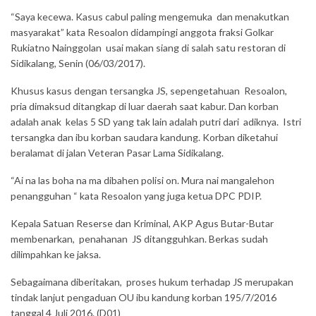
“Saya kecewa. Kasus cabul paling mengemuka dan menakutkan
masyarakat” kata Resoalon didampingi anggota fraksi Golkar
Rukiatno Nainggolan usai makan siang di salah satu restoran di
Sidikalang, Senin (06/03/2017).
Khusus kasus dengan tersangka JS, sepengetahuan Resoalon,
pria dimaksud ditangkap di luar daerah saat kabur. Dan korban
adalah anak kelas 5 SD yang tak lain adalah putri dari adiknya. Istri
tersangka dan ibu korban saudara kandung. Korban diketahui
beralamat di jalan Veteran Pasar Lama Sidikalang.
“Ai na las boha na ma dibahen polisi on. Mura nai mangalehon
penangguhan “ kata Resoalon yang juga ketua DPC PDIP.
Kepala Satuan Reserse dan Kriminal, AKP Agus Butar-Butar
membenarkan, penahanan JS ditangguhkan. Berkas sudah
dilimpahkan ke jaksa.
Sebagaimana diberitakan, proses hukum terhadap JS merupakan
tindak lanjut pengaduan OU ibu kandung korban 195/7/2016
tanggal 4 Juli 2016. (D01)