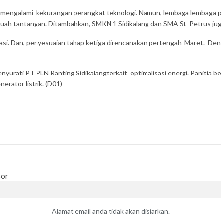
 mengalami kekurangan perangkat teknologi. Namun, lembaga lembaga pen
ebuah tantangan. Ditambahkan, SMKN 1 Sidikalang dan SMA St Petrus j
asi. Dan, penyesuaian tahap ketiga direncanakan pertengah Maret. De
yurati PT PLN Ranting Sidikalangterkait optimalisasi energi. Panitia b
rator listrik. (D01)
sor
Alamat email anda tidak akan disiarkan.