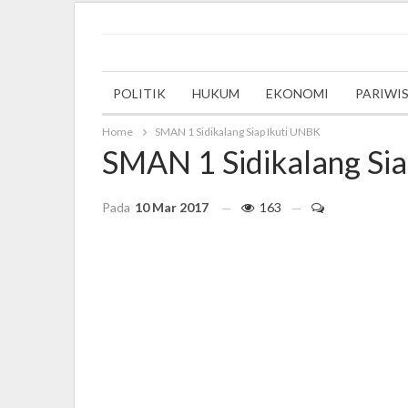
Tuesday, 5 December 2023
POLITIK
HUKUM
EKONOMI
PARIWI
Home
SMAN 1 Sidikalang Siap Ikuti UNBK
SMAN 1 Sidikalang Si
Pada
10 Mar 2017
163