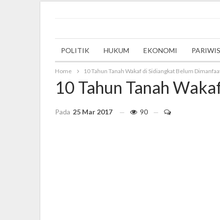
Friday, 27 May 2022
POLITIK
HUKUM
EKONOMI
PARIWI
Home
10 Tahun Tanah Wakaf di Sidiangkat Belum Dimanfaa
10 Tahun Tanah Wakaf
Pada
25 Mar 2017
90