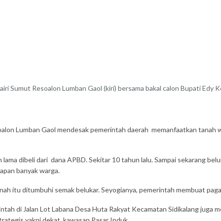
ri Sumut Resoalon Lumban Gaol (kiri) bersama bakal calon Bupati Edy K
alon Lumban Gaol mendesak pemerintah daerah memanfaatkan tanah wak
 lama dibeli dari dana APBD. Sekitar 10 tahun lalu. Sampai sekarang be
rapan banyak warga.
anah itu ditumbuhi semak belukar. Seyogianya, pemerintah membuat pagar 
tah di Jalan Lot Labana Desa Huta Rakyat Kecamatan Sidikalang juga mem
 strategis yakni dekat kawasan Pasar Induk.