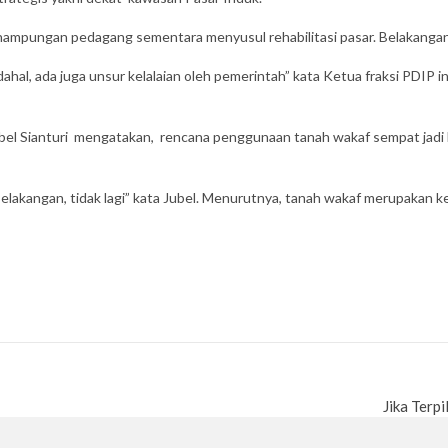
nampungan pedagang sementara menyusul rehabilitasi pasar. Belakangan, t
ahal, ada juga unsur kelalaian oleh pemerintah” kata Ketua fraksi PDIP i
el Sianturi mengatakan, rencana penggunaan tanah wakaf sempat jad
 Belakangan, tidak lagi” kata Jubel. Menurutnya, tanah wakaf merupakan
Jika Terp