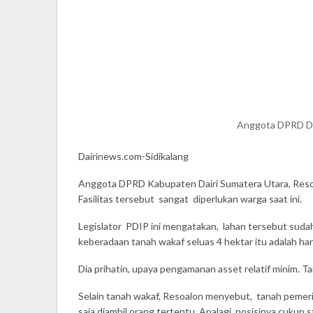
Anggota DPRD Dai
Dairinews.com-Sidikalang
Anggota DPRD Kabupaten Dairi Sumatera Utara, Reso
Fasilitas tersebut sangat diperlukan warga saat ini.
Legislator PDIP ini mengatakan, lahan tersebut sudah
keberadaan tanah wakaf seluas 4 hektar itu adalah ha
Dia prihatin, upaya pengamanan asset relatif minim. T
Selain tanah wakaf, Resoalon menyebut, tanah pemerin
saja diambil orang tertentu. Apalagi, posisinya cukup