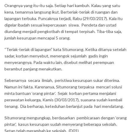
Orangnya yang itu-itu saja. Setiap hari kambuh. Kalau yang satu
kena, temannya langsung ikut. Berteriak-teriak di ruangan dan
lapangan terbuka. Puncaknya terjadi, Rabu (29/03/2017). Kala itu
digelar ibadah sesuai kepercayaan siswa. Pendeta dan ustad
diundang menjadi pengkotbah di tempat terpisah. Tiba-tiba saja,
jumlah kesurupan mencapai 5 orang.
“Teriak-teriak di lapangan” kata Situmorang. Ketika ditanya setelah
sadar, korban menyebut, menengok sejumlah gadis ingin
menyerangnya. Pada waktu lain, disebut melihat perempuan
berambut panjang menakutkan.
Sebenarnya secara ilmiah, peristiwa kesurupan sukar diterima.
Namun ini fakta. Karenanya, Situmorang terpaksa mencari solusi
minta bantuan ‘orang pintar’. Sejak korban pertama menjalani
perawatan keluarga, Kamis (30/03/2017), suasana sudah kembali
tenang. Dia berharap, keteduhan berlanjut pada hari mendatang.
Situmorang mengungkap, berdasarkan pembicaraan dengan ‘orang
pintar’, kasus kesurupan sudah menyerang beberapa sekolah.
Setan telah merambah ke sekolah. (D01)