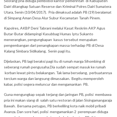
Seorang pria diduga pembobol kantor pemerintah di Kabupaten
Dairi ditangkap Satuan Reserse dan Kriminal Polres Dairi Sumatera
Utara, Senin (10/04/2017). Pria dimaksud adalah PB (19) beralamat
di Simpang Aman Desa Alur Subur Kecamatan Tanah Pinem.
Kapolres, AKBP Deni Tabrani melalui Kasat Reskrim AKP Agus
Butar-Butar didampingi Kasubbag Humas Iptu Sukanto
menerangkan, pengungkapan kasus tersebut merupakan
pengembangan dari penangkapan massa terhadap PB di Desa
Kalang Simbara Sidikalang, Senin pagi itu.
Dijelaskan, PB lagi beraksi pagi itu di rumah marga Sihombing di
seberang rumah pengusaha.Dia sudah sempat masuk ke rumah
korban lewat pintu belakangan. Tak lama berselang, perbuatannya
tercium warga dan langsung dimassakan. Begitu memperoleh
kabar, polisi segera meluncur dan mengamankan PB.
Guna mengungkap sepak terjang dan jaringan PB, polisi membawa
pria ini makan siang di salah satu restoran di jalan Sisingamangaraja
Bawah. Bersama petugas, PB berkeliling kota naik mobil pribadi
Avanza. Dan sore hari, polisi mengamankan 2 perempuan diduga