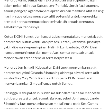
Menurut Halim, semua olahraga unggulan akan diperlombakan
dalam pekan olahraga Kabupaten (Porkab). Untuk itu, harapnya,
semua pengcap agar mempersiapkan diri dan membina atlit masing-
masing supaya bisa mencetak atlit potensial untuk menorehkan
prestasi seraya mengucapkan terimakasih kepada pengurus
sebelumnya, tandasnya.
Ketua KONI Sumut, Jon Ismadi Lubis mengatakan, mencetak atlit
berprestasi butuh waktu dan proses. Tetapi, katannya, pihaknya
yakin dibawah kepemimpinan Halim P Lumbanbatu, KONI Dairi
mampu menghimpun dan memotivasi semua pengcab untuk
menciptakan atlit potensial serta berprestasi.
Menurut Jon Ismadi, Kabupaten Dairi turut menyumbang atlit
berprestasi yakni Orlando Sihombing olahraga bilyard serta atlit
wushu Mey Yuly Yanti. Kedua atlit ini pada PON Jawa Barat
menyumbangkan 2 medali emas untuk Sumut.
Sehingga, Kabupaten ini sudah masuk dalam 10 besar mencetak
atlit berprestasi untuk Sumut. Bahkan, sebut Jon Ismadi, Lando
Sihombing juga menyumbangkan medali emas pada Sea Games
Singapura dan saat ini beliau juga masih mengikuti pelatnas untuk