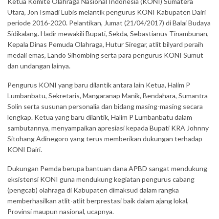
Ketua Komite Olahraga Nasional Indonesia (KONI) Sumatera
Utara, Jon Ismadi Lubis melantik pengurus KONI Kabupaten Dairi
periode 2016-2020. Pelantikan, Jumat (21/04/2017) di Balai Budaya
Sidikalang. Hadir mewakili Bupati, Sekda, Sebastianus Tinambunan,
Kepala Dinas Pemuda Olahraga, Hutur Siregar, atlit bilyard peraih
medali emas, Lando Sihombing serta para pengurus KONI Sumut
dan undangan lainya.
Pengurus KONI yang baru dilantik antara lain Ketua, Halim P
Lumbanbatu, Sekretaris, Mangaranap Manik, Bendahara, Sumantra
Solin serta susunan personalia dan bidang masing-masing secara
lengkap. Ketua yang baru dilantik, Halim P Lumbanbatu dalam
sambutannya, menyampaikan apresiasi kepada Bupati KRA Johnny
Sitohang Adinegoro yang terus memberikan dukungan terhadap
KONI Dairi.
Dukungan Pemda berupa bantuan dana APBD sangat mendukung
eksistensi KONI guna mendukung kegiatan pengurus cabang
(pengcab) olahraga di Kabupaten dimaksud dalam rangka
memberhasilkan atlit-atlit berprestasi baik dalam ajang lokal,
Provinsi maupun nasional, ucapnya.