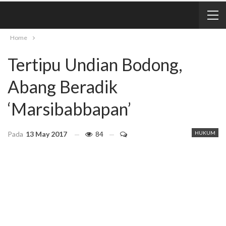
Home
Tertipu Undian Bodong,
Abang Beradik
‘Marsibabbapan’
Pada
13 May 2017
84
HUKUM