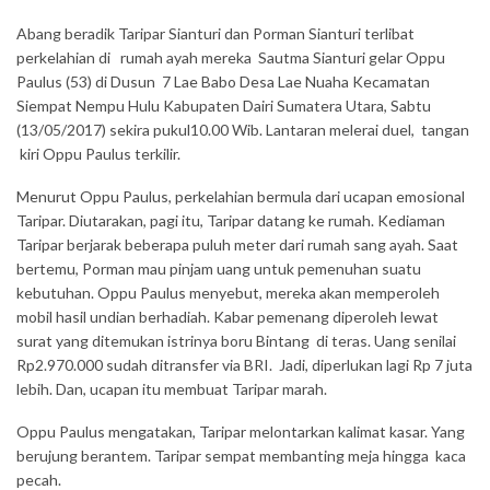
Abang beradik Taripar Sianturi dan Porman Sianturi terlibat
perkelahian di rumah ayah mereka Sautma Sianturi gelar Oppu
Paulus (53) di Dusun 7 Lae Babo Desa Lae Nuaha Kecamatan
Siempat Nempu Hulu Kabupaten Dairi Sumatera Utara, Sabtu
(13/05/2017) sekira pukul10.00 Wib. Lantaran melerai duel, tangan
kiri Oppu Paulus terkilir.
Menurut Oppu Paulus, perkelahian bermula dari ucapan emosional
Taripar. Diutarakan, pagi itu, Taripar datang ke rumah. Kediaman
Taripar berjarak beberapa puluh meter dari rumah sang ayah. Saat
bertemu, Porman mau pinjam uang untuk pemenuhan suatu
kebutuhan. Oppu Paulus menyebut, mereka akan memperoleh
mobil hasil undian berhadiah. Kabar pemenang diperoleh lewat
surat yang ditemukan istrinya boru Bintang di teras. Uang senilai
Rp2.970.000 sudah ditransfer via BRI. Jadi, diperlukan lagi Rp 7 juta
lebih. Dan, ucapan itu membuat Taripar marah.
Oppu Paulus mengatakan, Taripar melontarkan kalimat kasar. Yang
berujung berantem. Taripar sempat membanting meja hingga kaca
pecah.