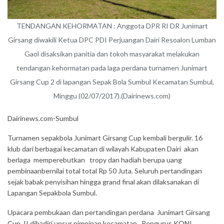
TENDANGAN KEHORMATAN : Anggota DPR RI DR Junimart
Girsang diwakili Ketua DPC PDI Perjuangan Dairi Resoalon Lumban
Gaol disaksikan panitia dan tokoh masyarakat melakukan
tendangan kehormatan pada laga perdana turnamen Junimart
Girsang Cup 2 di lapangan Sepak Bola Sumbul Kecamatan Sumbul,
Minggu (02/07/2017).(Dairinews.com)
Dairinews.com-Sumbul
Turnamen sepakbola Juni­mart Girsang Cup kembali bergulir. 16
klub dari berbagai kecamatan di wilayah Kabupaten Dairi akan
berlaga memperebutkan tropy dan hadiah berupa uang
pembinaanbernilai total total Rp 50 Juta. Seluruh pertandingan
sejak babak penyisihan hingga grand final akan dilaksanakan di
Lapangan Sepakbola Sumbul.
Upacara pembukaan dan pertandingan perdana Junimart Girsang
Cup II dihadiri unsur pimpinan kecamatan , Pengurus KONI