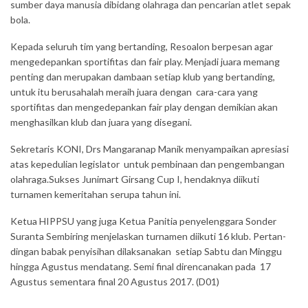
sumber daya manusia dibidang olahraga dan pencarian atlet sepak
bola.
Kepada seluruh tim yang bertanding, Resoalon berpesan agar
mengedepankan sportifitas dan fair play. Menjadi juara memang
penting dan merupakan dambaan setiap klub yang bertanding,
untuk itu berusahalah meraih juara dengan cara-cara yang
sportifitas dan mengedepankan fair play dengan demikian akan
menghasilkan klub dan juara yang disegani.
Sekretaris KONI, Drs Mangaranap Manik menyampaikan apresiasi
atas kepedulian legislator untuk pembinaan dan pengembangan
olahraga.Sukses Junimart Girsang Cup I, hendaknya diikuti
turnamen kemeritahan serupa tahun ini.
Ketua HIPPSU yang juga Ketua Panitia penyelenggara Sonder
Suranta Sembiring menjelaskan turnamen diikuti 16 klub. Pertan­
dingan babak penyisihan dilaksanakan se­tiap Sabtu dan Mi­ng­­gu
hingga Agustus men­datang. Semi final direncanakan pada 17
Agustus sementara final 20 Agustus 2017. (D01)