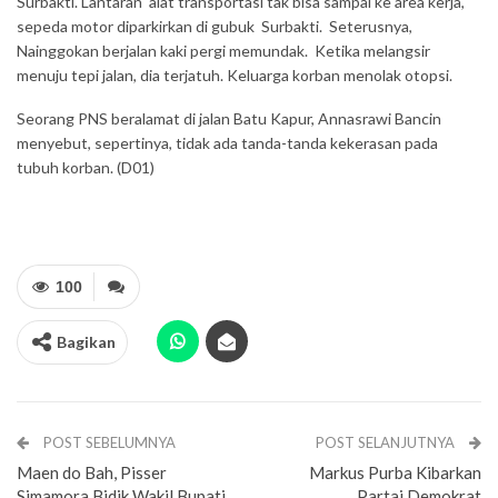
Surbakti. Lantaran alat transportasi tak bisa sampai ke area kerja,
sepeda motor diparkirkan di gubuk Surbakti. Seterusnya,
Nainggokan berjalan kaki pergi memundak. Ketika melangsir
menuju tepi jalan, dia terjatuh. Keluarga korban menolak otopsi.
Seorang PNS beralamat di jalan Batu Kapur, Annasrawi Bancin
menyebut, sepertinya, tidak ada tanda-tanda kekerasan pada
tubuh korban. (D01)
100
Bagikan
POST SEBELUMNYA
POST SELANJUTNYA
Maen do Bah, Pisser
Markus Purba Kibarkan
Simamora Bidik Wakil Bupati
Partai Demokrat