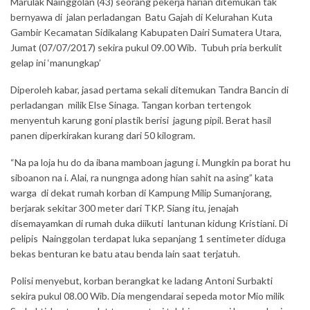
Marulak Nainggolan (43) seorang pekerja harian ditemukan tak
bernyawa di jalan perladangan Batu Gajah di Kelurahan Kuta
Gambir Kecamatan Sidikalang Kabupaten Dairi Sumatera Utara,
Jumat (07/07/2017) sekira pukul 09.00 Wib. Tubuh pria berkulit
gelap ini ‘manungkap’
Diperoleh kabar, jasad pertama sekali ditemukan Tandra Bancin di
perladangan milik Else Sinaga. Tangan korban tertengok
menyentuh karung goni plastik berisi jagung pipil. Berat hasil
panen diperkirakan kurang dari 50 kilogram.
“Na pa loja hu do da ibana mamboan jagung i. Mungkin pa borat hu
siboanon na i. Alai, ra nungnga adong hian sahit na asing” kata
warga di dekat rumah korban di Kampung Milip Sumanjorang,
berjarak sekitar 300 meter dari TKP. Siang itu, jenajah
disemayamkan di rumah duka diikuti lantunan kidung Kristiani. Di
pelipis Nainggolan terdapat luka sepanjang 1 sentimeter diduga
bekas benturan ke batu atau benda lain saat terjatuh.
Polisi menyebut, korban berangkat ke ladang Antoni Surbakti
sekira pukul 08.00 Wib. Dia mengendarai sepeda motor Mio milik