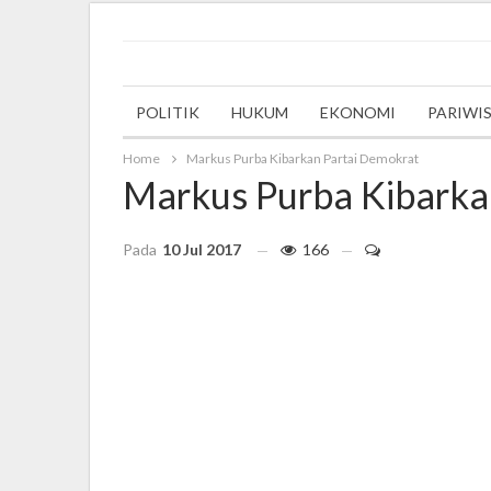
Wednesday, 27 September 2023
POLITIK
HUKUM
EKONOMI
PARIWI
Home
Markus Purba Kibarkan Partai Demokrat
Markus Purba Kibarka
Pada
10 Jul 2017
166