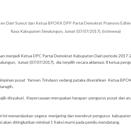
en Dairi Sumut dan Ketua BPOKK DPP Partai Demokrat Pramono Edhie
Raya Kabupaten Simalungun, Jumat (07/07/2017). (istimewa)
n menjadi Ketua DPC Partai Demokrat Kabupaten Dairi periode 2017-
lungun, Jumat (07/07/2017), dia terpilih secara aklamasi. 8 ketua pe
 pimpinan pusat Yansen Trindaon sedang pataka diserahkan Ketua BP
Saragih.
ajib disyukuri. Kepercayaan merupakan harapan pengurus pusat dan aru
 ini menandaskan segera menjaring dan merekrut pengurus kabupaten 
si akan ditingkatkan minimal 1 fraksi murni pada pemilu mendatang.