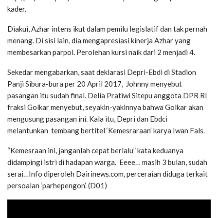
kader.
Diakui, Azhar intens ikut dalam pemilu legislatif dan tak pernah
menang. Di sisi lain, dia mengapresiasi kinerja Azhar yang
membesarkan parpol. Perolehan kursi naik dari 2 menjadi 4.
Sekedar mengabarkan, saat deklarasi Depri-Ebdi di Stadion
Panji Sibura-bura per 20 April 2017, Johnny menyebut
pasangan itu sudah final. Delia Pratiwi Sitepu anggota DPR RI
fraksi Golkar menyebut, seyakin-yakinnya bahwa Golkar akan
mengusung pasangan ini. Kala itu, Depri dan Ebdci
melantunkan tembang bertitel ‘Kemesraraan’ karya Iwan Fals.
“Kemesraan ini, janganlah cepat berlalu” kata keduanya
didampingi istri di hadapan warga. Eeee… masih 3 bulan, sudah
serai…Info diperoleh Dairinews.com, perceraian diduga terkait
persoalan ‘parhepengon’. (D01)