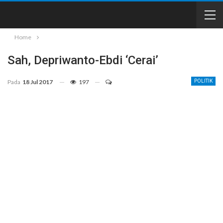
Home
Sah, Depriwanto-Ebdi ‘Cerai’
Pada
18 Jul 2017
197
POLITIK