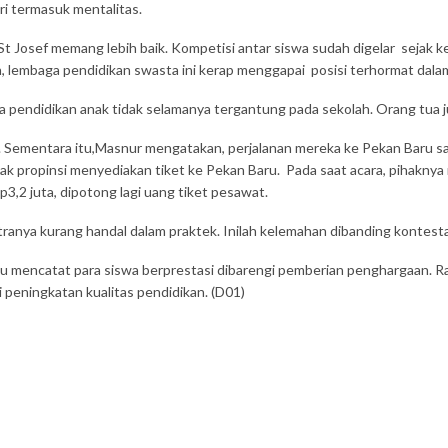
ri termasuk mentalitas.
 Josef memang lebih baik. Kompetisi antar siswa sudah digelar sejak ke
, lembaga pendidikan swasta ini kerap menggapai posisi terhormat dala
endidikan anak tidak selamanya tergantung pada sekolah. Orang tua ju
r. Sementara itu,Masnur mengatakan, perjalanan mereka ke Pekan Baru 
ak propinsi menyediakan tiket ke Pekan Baru. Pada saat acara, pihaknya
3,2 juta, dipotong lagi uang tiket pesawat.
nya kurang handal dalam praktek. Inilah kelemahan dibanding kontestan l
u mencatat para siswa berprestasi dibarengi pemberian penghargaan. R
peningkatan kualitas pendidikan. (D01)