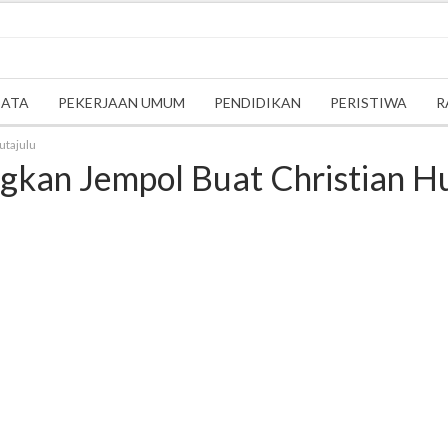
SATA
PEKERJAAN UMUM
PENDIDIKAN
PERISTIWA
R
utajulu
gkan Jempol Buat Christian H