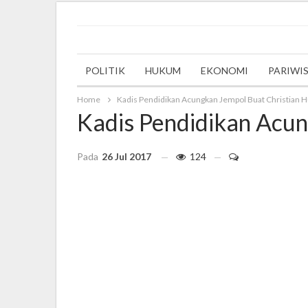
Wednesday, 27 September 2023
POLITIK
HUKUM
EKONOMI
PARIWI
Home
Kadis Pendidikan Acungkan Jempol Buat Christian H
Kadis Pendidikan Acun
Pada
26 Jul 2017
124