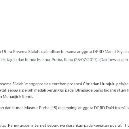
 Utara Rosema Silalahi diabadikan bersama anggota DPRD Manat Sigalin
Hutajulu dan bunda Masnur Purba, Rabu (26/07/2017). (Dairinews.com)
sema Silalahi mengapresiasi torehan prestasi Christian Hutajulu pelajar
atat sebagai peraih medali perunggu pada Olimpiade Sains bidang studi I
 Muhadjir Effendi.
an dan bunda Masnur Purba (45) didampingi anggota DPRD Dairi fraksi Han
ktu. Penggunaan internet sebaiknya diarahkan pada kegiatan positif. Tida