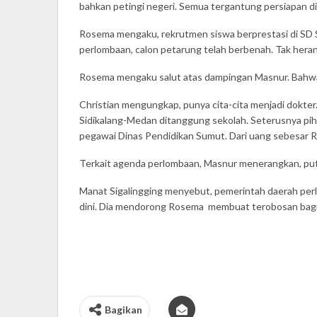
bahkan petingi negeri. Semua tergantung persiapan di
Rosema mengaku, rekrutmen siswa berprestasi di SD St
perlombaan, calon petarung telah berbenah. Tak heran
Rosema mengaku salut atas dampingan Masnur. Bahwa p
Christian mengungkap, punya cita-cita menjadi dokte
Sidikalang-Medan ditanggung sekolah. Seterusnya pih
pegawai Dinas Pendidikan Sumut. Dari uang sebesar Rp
Terkait agenda perlombaan, Masnur menerangkan, putra
Manat Sigalingging menyebut, pemerintah daerah perl
dini. Dia mendorong Rosema membuat terobosan bagi 
Bagikan