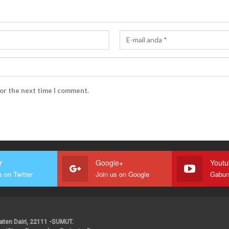
for the next time I comment.
r
Google+
Yout
s on Twitter
Join us on Google
upaten Dairi, 22111 -SUMUT.