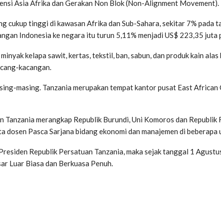
rensi Asia Afrika dan Gerakan Non Blok (Non-Alignment Movement).
ng cukup tinggi di kawasan Afrika dan Sub-Sahara, sekitar 7% pada
angan Indonesia ke negara itu turun 5,11% menjadi US$ 223,35 juta
inyak kelapa sawit, kertas, tekstil, ban, sabun, dan produk kain ala
kacang-kacangan.
asing-masing. Tanzania merupakan tempat kantor pusat East African
an Tanzania merangkap Republik Burundi, Uni Komoros dan Republik
a dosen Pasca Sarjana bidang ekonomi dan manajemen di beberapa un
residen Republik Persatuan Tanzania, maka sejak tanggal 1 Agustu
ar Luar Biasa dan Berkuasa Penuh.