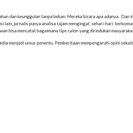
n dan keunggulan tanpa beban. Mereka bicara apa adanya. Dan inil
i lain, jurnalis punya analisa tajam mengingat sehari-hari berkomun
an bisa mencatat bagaimana tipe calon yang dirindukan masyarakat
media menjadi unsur penentu. Pemberitaan mempengaruhi opini seka