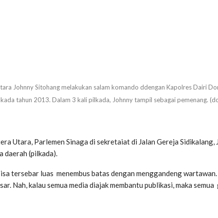
ara Johnny Sitohang melakukan salam komando ddengan Kapolres Dairi D
lkada tahun 2013. Dalam 3 kali pilkada, Johnny tampil sebagai pemenang. (d
a Utara, Parlemen Sinaga di sekretaiat di Jalan Gereja Sidikalang
 daerah (pilkada).
bisa tersebar luas menembus batas dengan menggandeng wartawan. Le
ar. Nah, kalau semua media diajak membantu publikasi, maka semua 