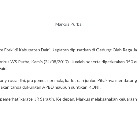
Markus Purba
 Forki di Kabupaten Dairi. Kegiatan dipusatkan di Gedung Olah Raga Ja
arkus WS Purba, Kamis (24/08/2017). Jumlah peserta diperkirakan 350 o
iri.
nya usia dini, pra pemula, pemula, kadet dan junior. Pihaknya mendat
sanakan tanpa dukungan APBD maupun suntikan KONI.
emerhati karate, JR Saragih. Ke depan, Markus melaksanakan kejuaraan