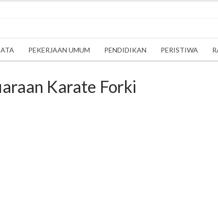
SATA
PEKERJAAN UMUM
PENDIDIKAN
PERISTIWA
R
uaraan Karate Forki