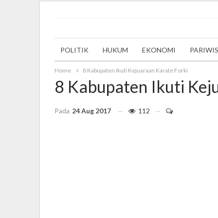
Wednesday, 6 December 2023
POLITIK
HUKUM
EKONOMI
PARIWI
Home
8 Kabupaten Ikuti Kejuaraan Karate Forki
8 Kabupaten Ikuti Kej
Pada
24 Aug 2017
112