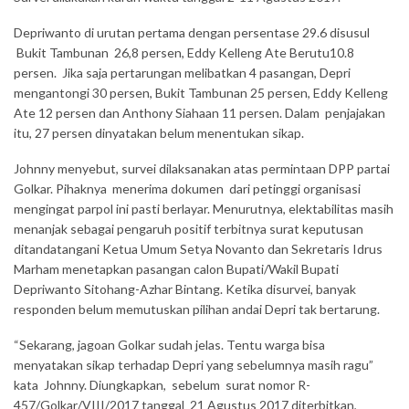
Depriwanto di urutan pertama dengan persentase 29.6 disusul
Bukit Tambunan 26,8 persen, Eddy Kelleng Ate Berutu10.8
persen. Jika saja pertarungan melibatkan 4 pasangan, Depri
mengantongi 30 persen, Bukit Tambunan 25 persen, Eddy Kelleng
Ate 12 persen dan Anthony Siahaan 11 persen. Dalam penjajakan
itu, 27 persen dinyatakan belum menentukan sikap.
Johnny menyebut, survei dilaksanakan atas permintaan DPP partai
Golkar. Pihaknya menerima dokumen dari petinggi organisasi
mengingat parpol ini pasti berlayar. Menurutnya, elektabilitas masih
menanjak sebagai pengaruh positif terbitnya surat keputusan
ditandatangani Ketua Umum Setya Novanto dan Sekretaris Idrus
Marham menetapkan pasangan calon Bupati/Wakil Bupati
Depriwanto Sitohang-Azhar Bintang. Ketika disurvei, banyak
responden belum memutuskan pilihan andai Depri tak bertarung.
“Sekarang, jagoan Golkar sudah jelas. Tentu warga bisa
menyatakan sikap terhadap Depri yang sebelumnya masih ragu”
kata Johnny. Diungkapkan, sebelum surat nomor R-
457/Golkar/VIII/2017 tanggal 21 Agustus 2017 diterbitkan,