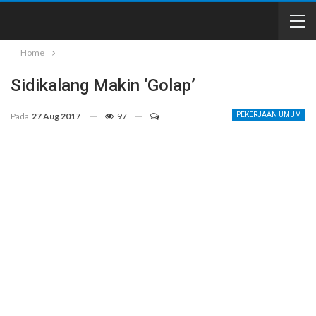
Home
Sidikalang Makin ‘Golap’
Pada
27 Aug 2017
97
PEKERJAAN UMUM